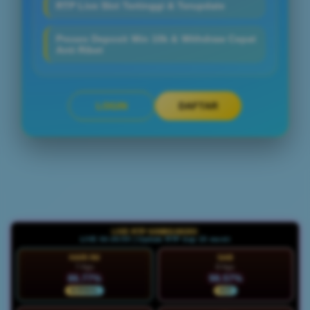
RTP Live Slot Tertinggi & Terupdate
Proses Deposit Min 10k & Withdraw Cepat
Anti Ribet
LOGIN
DAFTAR
Layer Popup Close
LIVE RTP KAWASAN303
LIVE 04:46:52 | Update RTP tiap 15 menit
HARI INI
SAB
7 Agu
8 Agu
86.77%
98.57%
NORMAL
HOT