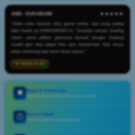
AI88 - SUKABUMI
★★★★★
"Udah coba banyak situs game online, tapi yang paling
bikin betah ya KAWASAN303 ini. Tampilan simpel, loading
cepet, sama pilihan gamenya banyak banget. Kadang
modal tipis bisa dapet free spin berkali-kali. Gak heran
kalau sekarang lagi rame dicari player."
2026-03-23
Aman & Terpercaya
🛡️
Sistem keamanan terbaik untuk semua member
Proses Cepat
⏱️
Deposit & withdraw cepat tanpa ribet