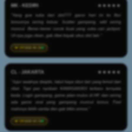
MK - KEDIRI
★★★★★
"Yang gue suka dari slot777 gacor hari ini itu fitur
bonusnya sering keluar. Scatter gampang, wild sering
muncul. Bener-bener cocok buat yang suka cari jackpot.
UI-nya juga clean, gak ribet kayak situs slot lain."
2026-05-25
CL - JAKARTA
★★★★★
"Jujur awalnya skeptis, takut kaya situs lain yang lemot dan
ribet. Tapi pas nyobain KAWASAN303 terbaru ternyata
beda. Login gampang, game jalan mulus di HP, dan sering
ada game viral yang gampang muncul bonus. Feel
mainnya lebih santai dan gak bikin emosi."
2026-03-19