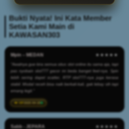
Bukti Nyata! Ini Kata Member
Setia Kami Main di
KAWASAN303
Mpin – MEDAN
★★★★★
"Awalnya gue kira semua situs slot online itu sama aja, tapi
pas nyobain slot777 gacor ini beda banget feel-nya. Spin
lebih sering dapet scatter, RTP slot777-nya juga kerasa
stabil. Modal receh bisa naik berkali-kali, gak lebay sih tapi
emang legit."
2025-04-20
Sabb - JEPARA
★★★★★