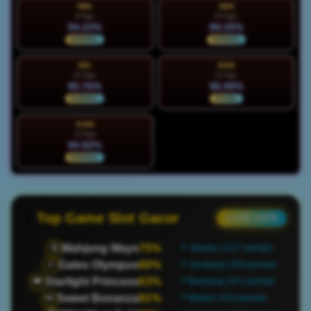
MIN
SEN
9 Agu
10 Agu
94.23%
89.35%
NORMAL
NORMAL
SEL
RAB
11 Agu
12 Agu
90.76%
96.99%
NORMAL
STABIL
KAM
13 Agu
94.92%
NORMAL
Top Game Slot Gacor
● LIVE DATA
Mahjong Ways
75%
🀄
📍 Jakarta | 1217 pemain
Gates Olympus
60%
⚡
📍 Surabaya | 924 pemain
Starlight Princess
63%
👑
📍 Bandung | 671 pemain
Sweet Bonanza
91%
🍬
📍 Medan | 814 pemain